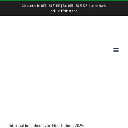
Zum
Sekretariat: Tel 0711 - 58 51 659 | Fax 0711 - 58 51 626
|
anne-frank-
Inhalt
schule@fellbach.de
springen
Termine zum Schulanfang
Informationsabend zur Einschulung 2025: