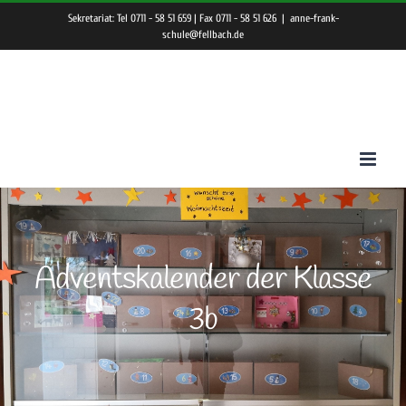
Zum
Sekretariat: Tel 0711 - 58 51 659 | Fax 0711 - 58 51 626
|
anne-frank-
Inhalt
schule@fellbach.de
springen
Adventskalender der Klasse
3b