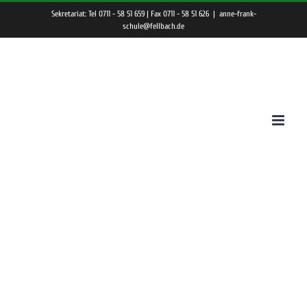
Zum
Sekretariat: Tel 0711 - 58 51 659 | Fax 0711 - 58 51 626
|
anne-frank-
Inhalt
schule@fellbach.de
springen
Stuttgart
Lauf 2017